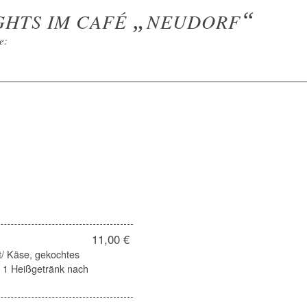
„
“
GHTS IM CAFÉ
NEUDORF
e:
11,00 €
t/ Käse, gekochtes
t, 1 Heißgetränk nach