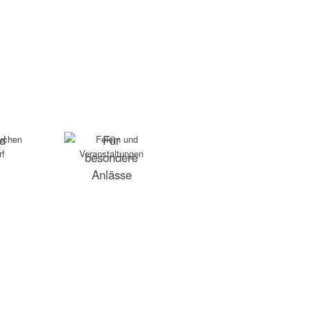
nd
Für
besondere
Anlässe