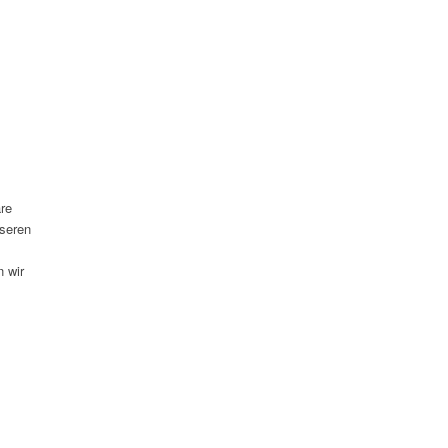
re
nseren
 wir