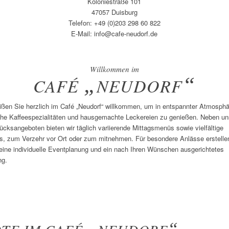
Koloniestraße 101
47057 Duisburg
Telefon: +49 (0)203 298 60 822
E-Mail: info@cafe-neudorf.de
Willkommen im
„
“
CAFÉ
NEUDORF
ißen Sie herzlich im Café „Neudorf“ willkommen, um in entspannter Atmosphä
che Kaffeespezialitäten und hausgemachte Leckereien zu genießen. Neben u
ücksangeboten bieten wir täglich variierende Mittagsmenüs sowie vielfältige
, zum Verzehr vor Ort oder zum mitnehmen. Für besondere Anlässe erstellen
eine individuelle Eventplanung und ein nach Ihren Wünschen ausgerichtetes
ng.