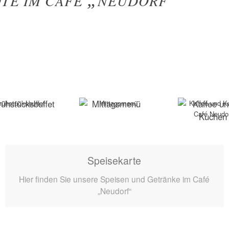
„
“
TE IM CAFÉ
NEUDORF
rühstücksbuffet
Mittagsmenü
Kaffee u
Kuchen
Speisekarte
Hier finden Sie unsere Speisen und Getränke im Café
„Neudorf“