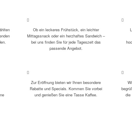
ählten
Ob ein leckeres Frühstück, ein leichter
L
tenden
Mittagssnack oder ein herzhaftes Sandwich –
den.
bei uns finden Sie für jede Tageszeit das
hoc
passende Angebot.
Zur Eröffnung bieten wir Ihnen besondere
Wi
Rabatte und Specials. Kommen Sie vorbei
begrü
ine
und genießen Sie eine Tasse Kaffee.
die