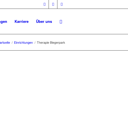
ngen
Karriere
Über uns
artseite
/
Einrichtungen
/
Therapie Biegerpark