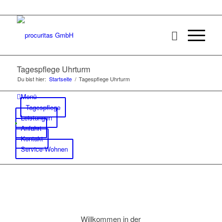
Tagespflege Uhrturm
Du bist hier:
Startseite
/
Tagespflege Uhrturm
Menü
Tagespflege
Leistungen
Anfahrt
Kontakt
Service-Wohnen
Willkommen in der