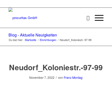
Blog - Aktuelle Neuigkeiten
Du bist hier:
Startseite
/
Einrichtungen
/
Neudorf_Koloniestr.-97-99
Neudorf_Koloniestr.-97-99
/
November 7, 2022
von
Franz Montag