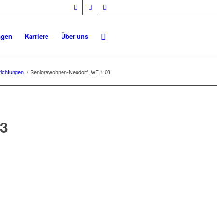
ngen
Karriere
Über uns
richtungen
/
Seniorewohnen-Neudorf_WE.1.03
3