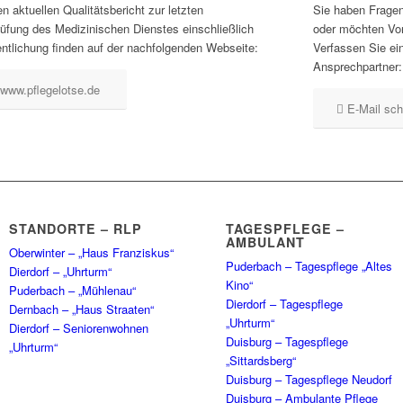
n aktuellen Qualitätsbericht zur letzten
Sie haben Frage
üfung des Medizinischen Dienstes einschließlich
oder möchten Vo
entlichung finden auf der nachfolgenden Webseite:
Verfassen Sie ei
Ansprechpartner:
www.pflegelotse.de
E-Mail sch
STANDORTE – RLP
TAGESPFLEGE –
AMBULANT
Oberwinter – „Haus Franziskus“
Puderbach – Tagespflege „Altes
Dierdorf – „Uhrturm“
Kino“
Puderbach – „Mühlenau“
Dierdorf – Tagespflege
Dernbach – „Haus Straaten“
„Uhrturm“
Dierdorf – Seniorenwohnen
Duisburg – Tagespflege
„Uhrturm“
„Sittardsberg“
Duisburg – Tagespflege Neudorf
Duisburg – Ambulante Pflege