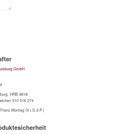
fter
Duisburg GmbH
ef
gburg, HRB 9818
zeichen 510 516 274
Franz Montag (V.i.S.d.P.)
oduktesicherheit