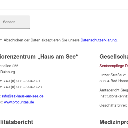
m Abschicken der Daten akzeptieren Sie unsere
Datenschutzerklärung
.
iorenzentrum „Haus am See“
Gesellscha
enallee 255
Seniorenpflege 
 Duisburg
Linzer Straße 21
n: +49 (0) 203 – 99423-0
53604 Bad Honn
x: +49 (0) 203 – 99423-23
Amtsgericht Sie
l:
info@sz-haus-am-see.de
Institutionskenn
et:
www.procuritas.de
Geschäftsführer: 
litätsbericht
Medizinpr