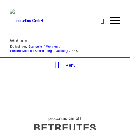
Wohnen
Du bist hier:
Startseite
/
Wohnen
/
Seniorenwohnen-Sittardsberg - Duisburg
/
3.OG
Menü
procuritas GmbH
BETREUTES